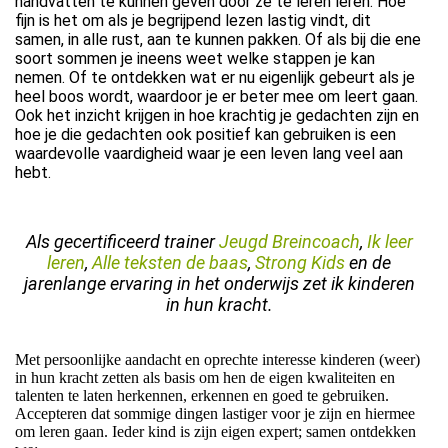
handvatten te kunnen geven door ze te léren leren. Hoe
fijn is het om als je begrijpend lezen lastig vindt, dit
samen, in alle rust, aan te kunnen pakken. Of als bij die ene
soort sommen je ineens weet welke stappen je kan
nemen. Of te ontdekken wat er nu eigenlijk gebeurt als je
heel boos wordt, waardoor je er beter mee om leert gaan.
Ook het inzicht krijgen in hoe krachtig je gedachten zijn en
hoe je die gedachten ook positief kan gebruiken is een
waardevolle vaardigheid waar je een leven lang veel aan
hebt.
Als gecertificeerd trainer
Jeugd Breincoach
,
Ik leer
leren
,
Alle teksten de baas
,
Strong Kids
en de
jarenlange ervaring in het onderwijs zet ik kinderen
in hun kracht.
Met persoonlijke aandacht en oprechte interesse kinderen (weer)
in hun kracht zetten als basis om hen de eigen kwaliteiten en
talenten te laten herkennen, erkennen en goed te gebruiken.
Accepteren dat sommige dingen lastiger voor je zijn en hiermee
om leren gaan. Ieder kind is zijn eigen expert; samen ontdekken